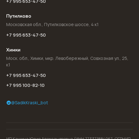
+7 995 653-47-50
Путилково
Московская обл., Путилковское шоссе, 4 к1
+7 995 653-47-50
Химки
Моск. обл., Химки, мкр. Левобережный, Совхозная ул., 25,
к1
+7 995 653-47-50
+7 995 100-82-10
@SadikKraski_bot
ИП Кашина Юлия Александровна (ИНН 773371884067, ОГРНИП